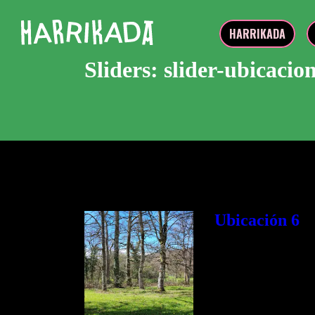
HARRIKADA
Sliders:
slider-ubicacio
Ubicación 6