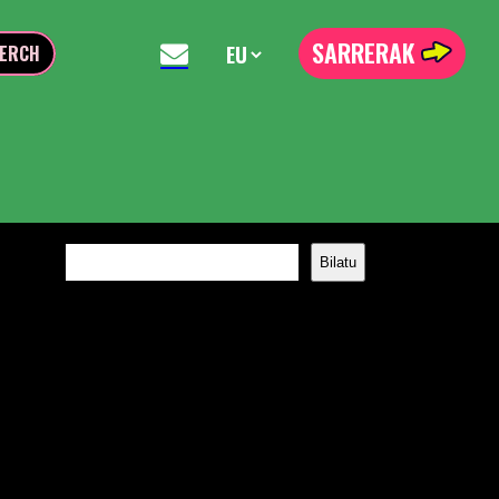
SARRERAK
ERCH
Bilatu
Bilatu
Recent Posts
Recent Comments