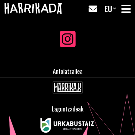
Antolatzailea
Laguntzaileak