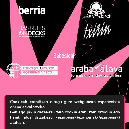
Babesleak
Legezko oharra eta pribatasun politika
Terminoak eta
Cookieak erabiltzen ditugu gure webgunean esperientzia
Baldintzak
Cookie politika
© HARRIKA KOLEKTIBOA, 2026
onena eskaintzeko.
Gehiago jakin dezakezu zein cookie erabiltzen ditugun edo
haiek alda ditzakezu {ezarpenak}ezarpenak{/ezarpenak}
atalean.