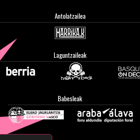
Antolatzailea
Laguntzaileak
Babesleak