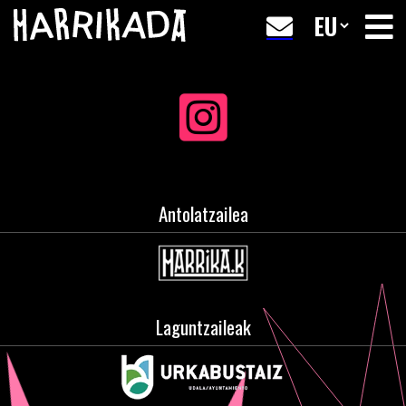
Antolatzailea
Laguntzaileak