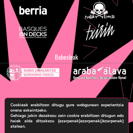
Babesleak
Legezko oharra eta pribatasun politika
Terminoak eta
Cookieak erabiltzen ditugu gure webgunean esperientzia
Baldintzak
Cookie politika
© HARRIKA KOLEKTIBOA, 2026
onena eskaintzeko.
Gehiago jakin dezakezu zein cookie erabiltzen ditugun edo
haiek alda ditzakezu {ezarpenak}ezarpenak{/ezarpenak}
atalean.