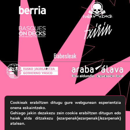
Babesleak
Legezko oharra eta pribatasun politika
Terminoak eta
Cookieak erabiltzen ditugu gure webgunean esperientzia
Baldintzak
Cookie politika
© HARRIKA KOLEKTIBOA, 2026
onena eskaintzeko.
Gehiago jakin dezakezu zein cookie erabiltzen ditugun edo
haiek alda ditzakezu {ezarpenak}ezarpenak{/ezarpenak}
atalean.