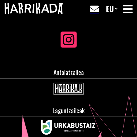
Antolatzailea
Laguntzaileak