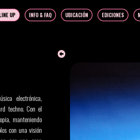
LINE UP
INFO & FAQ
UBICACIÓN
EDICIONES
ica electrónica,
rd techno. Con el
ropia, manteniendo
olos con una visión