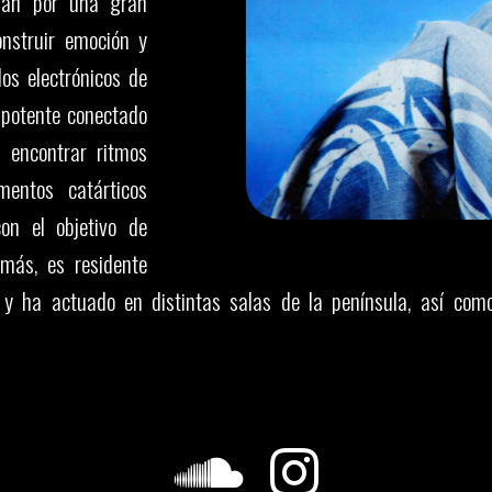
izan por una gran
onstruir emoción y
os electrónicos de
 potente conectado
 encontrar ritmos
entos catárticos
on el objetivo de
emás, es residente
 y ha actuado en distintas salas de la península, así co