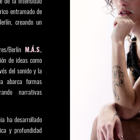
e de la intensidad
 rico entramado de
erlín, creando un
res/Berlín
M.Á.S
.,
ión de ideas como
avés del sonido y la
ca abarca formas
rando narrativas
ia ha desarrollado
sica y profundidad