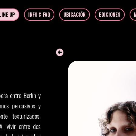
LINE UP
INFO & FAQ
UBICACIÓN
EDICIONES
era entre Berlín y
tmos percusivos y
te texturizados,
Al vivir entre dos