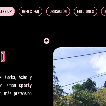
LINE UP
INFO & FAQ
UBICACIÓN
EDICIONES
VO
, Gorka, Asier y
 lo llaman
sporty
n más pretension