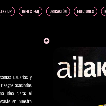
LINE UP
INFO & FAQ
UBICACIÓN
EDICIONES
rsonas usuarias y
 riesgos asociados
a idea clara: el
existe en nuestra